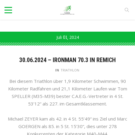
Juli
01
2024
30.06.2024 – IRONMAN 70.3 IN REMICH
IN
TRIATHLON
Bei diesem Triathlon über 1,9 Kilometer Schwimmen, 90
Kilometer Radfahren und 21,1 Kilometer Laufen war Tom
SPELLER (M35-M39) bester C.A.E.G.-Vertreter in 4 St.
53’12“ als 227. im Gesamtklassement.
Michael ZEYER kam als 42. in 4 St. 55’49“ ins Ziel und Marc
GOERGEN als 85. in 5 St. 15’30“, dies unter 278
Konkurrenten der Kategorie M40-M44.