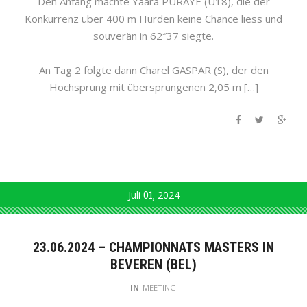
Den Anfang machte Yaara PURAYE (U18), die der
Konkurrenz über 400 m Hürden keine Chance liess und
souverän in 62″37 siegte.
An Tag 2 folgte dann Charel GASPAR (S), der den
Hochsprung mit übersprungenen 2,05 m […]
Juli
01
2024
23.06.2024 – CHAMPIONNATS MASTERS IN
BEVEREN (BEL)
IN
MEETING