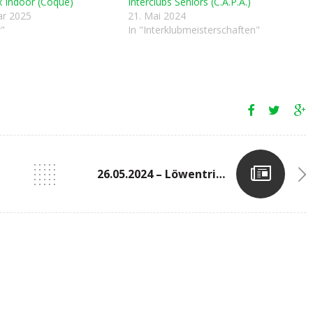
 Indoor (Coque)
Interclubs Seniors (C.A.P.A.)
ar 2025
21. Mai 2024
r"
In "Interklubmeisterschaften"
26.05.2024 – Löwentriathlon In Freilingen (DEU)