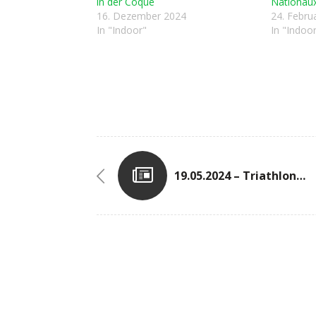
in der Coque
Nationaux
16. Dezember 2024
24. Febru
In "Indoor"
In "Indoo
19.05.2024 – Triathlon Du Pilon (Halbfinale Der Französischen Jugend) In Le Creusot (FRA)