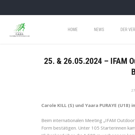
HOME
NEWS
DER VER
25. & 26.05.2024 – IFAM Ou
B
27
Carole KILL (S) und Yaara PURAYE (U18) i
Beim internationalen Meeting „IFAM Outdoor“
Form bestätigen. Unter 105 Starterinnen kam