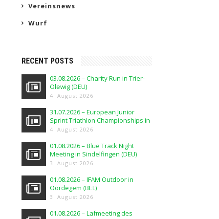
Vereinsnews
Wurf
RECENT POSTS
03.08.2026 – Charity Run in Trier-
Olewig (DEU)
4. August 2026
31.07.2026 – European Junior
Sprint Triathlon Championships in
Elblag (POL)
4. August 2026
01.08.2026 – Blue Track Night
Meeting in Sindelfingen (DEU)
3. August 2026
01.08.2026 – IFAM Outdoor in
Oordegem (BEL)
3. August 2026
01.08.2026 – Lafmeeting des