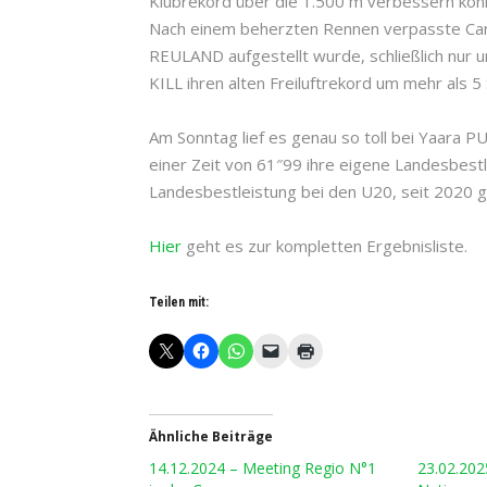
Klubrekord über die 1.500 m verbessern konn
Nach einem beherzten Rennen verpasste Car
REULAND aufgestellt wurde, schließlich nur
KILL ihren alten Freiluftrekord um mehr als 5
Am Sonntag lief es genau so toll bei Yaara 
einer Zeit von 61″99 ihre eigene Landesbest
Landesbestleistung bei den U20, seit 2020 
Hier
geht es zur kompletten Ergebnisliste.
Teilen mit:
Ähnliche Beiträge
14.12.2024 – Meeting Regio N°1
23.02.20