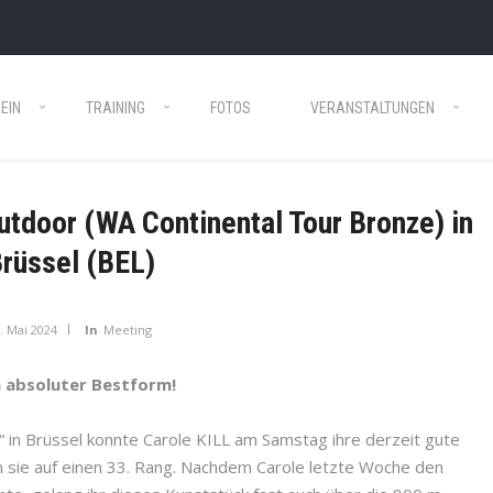
EIN
TRAINING
FOTOS
VERANSTALTUNGEN
tdoor (WA Continental Tour Bronze) in
rüssel (BEL)
. Mai 2024
In
Meeting
n absoluter Bestform!
 in Brüssel konnte Carole KILL am Samstag ihre derzeit gute
 sie auf einen 33. Rang. Nachdem Carole letzte Woche den