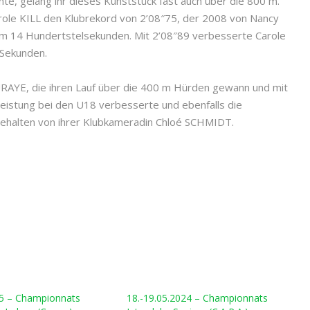
te, gelang ihr dieses Kunststück fast auch über die 800 m.
ole KILL den Klubrekord von 2’08″75, der 2008 von Nancy
 um 14 Hundertstelsekunden. Mit 2’08″89 verbesserte Carole
 Sekunden.
PURAYE, die ihren Lauf über die 400 m Hürden gewann und mit
leistung bei den U18 verbesserte und ebenfalls die
gehalten von ihrer Klubkameradin Chloé SCHMIDT.
25 – Championnats
18.-19.05.2024 – Championnats