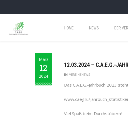
HOME
NEWS
DER VER
März
12.03.2024 – C.A.E.G.-JA
12
IN
VEREINSNEWS
2024
Das C.A.E.G.-Jahrbuch 2023 steh
www.caeg.lu/jahrbuch_statistike
Viel Spaß beim Durchstöbern!