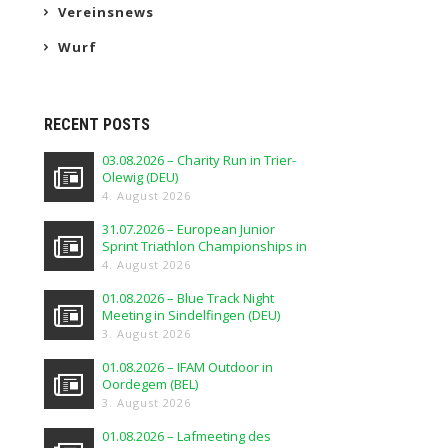
Vereinsnews
Wurf
RECENT POSTS
03.08.2026 – Charity Run in Trier-
Olewig (DEU)
4. August 2026
31.07.2026 – European Junior
Sprint Triathlon Championships in
Elblag (POL)
4. August 2026
01.08.2026 – Blue Track Night
Meeting in Sindelfingen (DEU)
3. August 2026
01.08.2026 – IFAM Outdoor in
Oordegem (BEL)
3. August 2026
01.08.2026 – Lafmeeting des