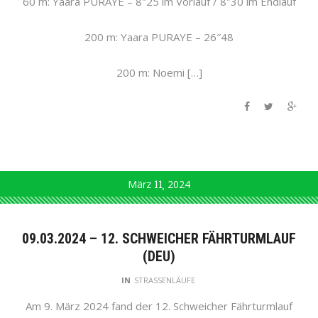
60 m: Yaara PURAYE – 8″25 im Vorlauf / 8″30 im Endlauf
200 m: Yaara PURAYE – 26″48
200 m: Noemi […]
März
11
2024
09.03.2024 – 12. SCHWEICHER FÄHRTURMLAUF
(DEU)
IN
STRASSENLÄUFE
Am 9. März 2024 fand der 12. Schweicher Fährturmlauf