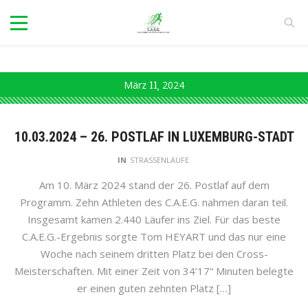
März
11
2024
10.03.2024 – 26. POSTLAF IN LUXEMBURG-STADT
IN
STRASSENLÄUFE
Am 10. März 2024 stand der 26. Postlaf auf dem
Programm. Zehn Athleten des C.A.E.G. nahmen daran teil.
Insgesamt kamen 2.440 Läufer ins Ziel. Für das beste
C.A.E.G.-Ergebnis sorgte Tom HEYART und das nur eine
Woche nach seinem dritten Platz bei den Cross-
Meisterschaften. Mit einer Zeit von 34’17“ Minuten belegte
er einen guten zehnten Platz […]