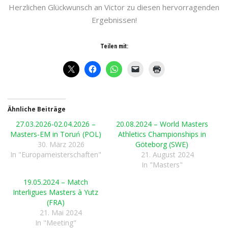
Herzlichen Glückwunsch an Victor zu diesen hervorragenden
Ergebnissen!
Teilen mit:
Ähnliche Beiträge
27.03.2026-02.04.2026 –
20.08.2024 – World Masters
Masters-EM in Toruń (POL)
Athletics Championships in
30. März 2026
Göteborg (SWE)
In "Europameisterschaften"
21. August 2024
In "Masters"
19.05.2024 – Match
Interligues Masters à Yutz
(FRA)
21. Mai 2024
In "Meeting"