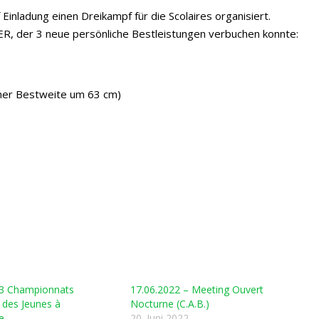
inladung einen Dreikampf für die Scolaires organisiert.
WER, der 3 neue persönliche Bestleistungen verbuchen konnte:
iner Bestweite um 63 cm)
23 Championnats
17.06.2022 – Meeting Ouvert
s des Jeunes à
Nocturne (C.A.B.)
e
20. Juni 2022