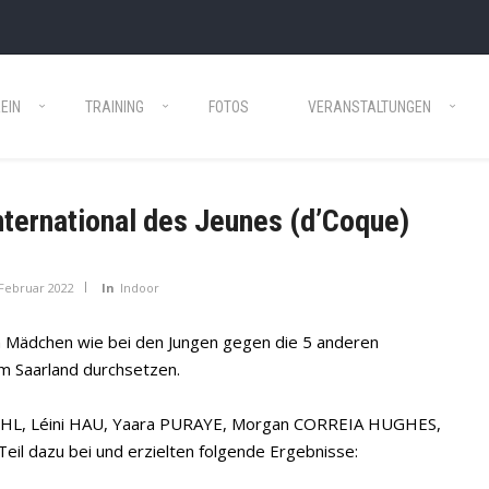
EIN
TRAINING
FOTOS
VERANSTALTUNGEN
ternational des Jeunes (d’Coque)
 Februar 2022
In
Indoor
en Mädchen wie bei den Jungen gegen die 5 anderen
m Saarland durchsetzen.
KOHL, Léini HAU, Yaara PURAYE, Morgan CORREIA HUGHES,
eil dazu bei und erzielten folgende Ergebnisse: