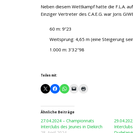
Neben diesem Wettkampf hatte die F.L.A. auf E
Einziger Vertreter des C.A.E.G. war Joris GI
60 m: 9“23
Weitsprung: 4,65 m (eine Steigerung se
1.000 m: 3’32″98
Teilen mit:
Ähnliche Beiträge
27.04.2024 – Championnats
29.04.20
Interclubs des Jeunes in Diekirch
Interclub
28. April 2024
Dudelang