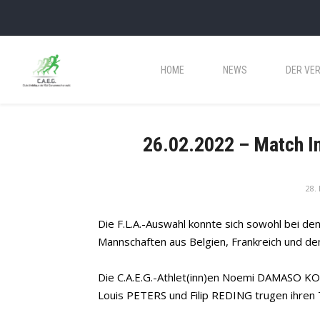
HOME
NEWS
DER VER
26.02.2022 – Match In
28.
Die F.L.A.-Auswahl konnte sich sowohl bei d
Mannschaften aus Belgien, Frankreich und de
Die C.A.E.G.-Athlet(inn)en Noemi DAMASO 
Louis PETERS und Filip REDING trugen ihren T