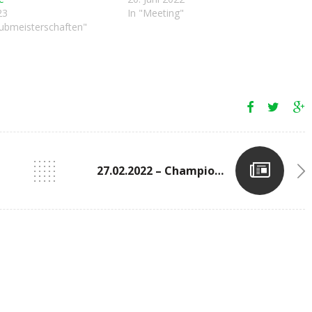
23
In "Meeting"
klubmeisterschaften"
27.02.2022 – Championnats Nationaux Indoor (d’Coque)