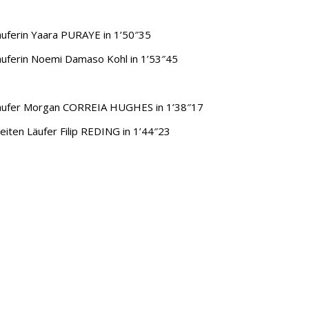
läuferin Yaara PURAYE in 1’50″35
läuferin Noemi Damaso Kohl in 1’53″45
ssläufer Morgan CORREIA HUGHES in 1’38″17
eiten Läufer Filip REDING in 1’44″23