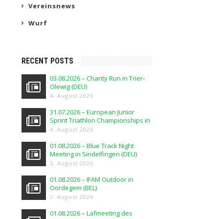
Vereinsnews
Wurf
RECENT POSTS
03.08.2026 – Charity Run in Trier-
Olewig (DEU)
4. August 2026
31.07.2026 – European Junior
Sprint Triathlon Championships in
Elblag (POL)
4. August 2026
01.08.2026 – Blue Track Night
Meeting in Sindelfingen (DEU)
3. August 2026
01.08.2026 – IFAM Outdoor in
Oordegem (BEL)
3. August 2026
01.08.2026 – Lafmeeting des