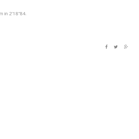
m in 2’18“84.