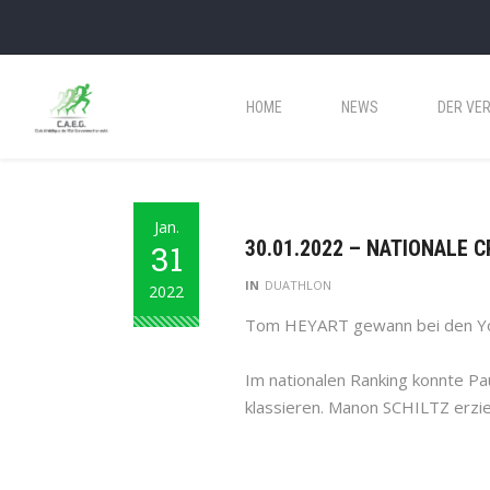
HOME
NEWS
DER VER
Jan.
30.01.2022 – NATIONALE
31
IN
DUATHLON
2022
Tom HEYART gewann bei den Yout
Im nationalen Ranking konnte Pa
klassieren. Manon SCHILTZ erzie