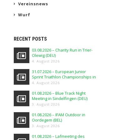
Vereinsnews
Wurf
RECENT POSTS
03.08.2026 – Charity Run in Trier-
Olewig (DEU)
4. August 2026
31.07.2026 – European Junior
Sprint Triathlon Championships in
Elblag (POL)
4. August 2026
01.08.2026 – Blue Track Night
Meeting in Sindelfingen (DEU)
3. August 2026
01.08.2026 – IFAM Outdoor in
Oordegem (BEL)
3. August 2026
01.08.2026 – Lafmeeting des