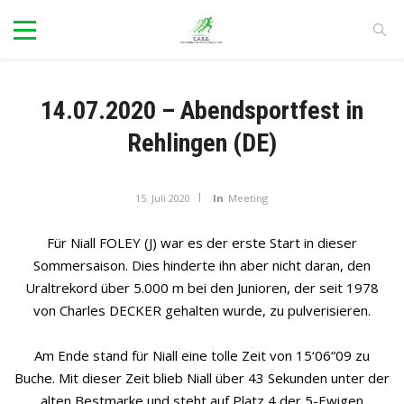
14.07.2020 – Abendsportfest in
Rehlingen (DE)
15. Juli 2020
In
Meeting
Für Niall FOLEY (J) war es der erste Start in dieser
Sommersaison. Dies hinderte ihn aber nicht daran, den
Uraltrekord über 5.000 m bei den Junioren, der seit 1978
von Charles DECKER gehalten wurde, zu pulverisieren.
Am Ende stand für Niall eine tolle Zeit von 15‘06“09 zu
Buche. Mit dieser Zeit blieb Niall über 43 Sekunden unter der
alten Bestmarke und steht auf Platz 4 der 5-Ewigen