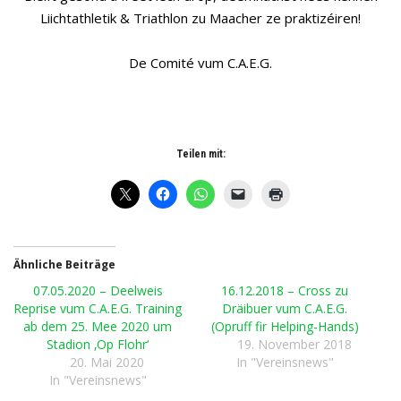
Liichtathletik & Triathlon zu Maacher ze praktizéiren!
De Comité vum C.A.E.G.
Teilen mit:
Ähnliche Beiträge
07.05.2020 – Deelweis
16.12.2018 – Cross zu
Reprise vum C.A.E.G. Training
Dräibuer vum C.A.E.G.
ab dem 25. Mee 2020 um
(Opruff fir Helping-Hands)
Stadion ‚Op Flohr‘
19. November 2018
20. Mai 2020
In "Vereinsnews"
In "Vereinsnews"