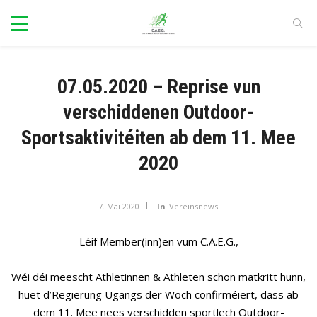
07.05.2020 – Reprise vun
verschiddenen Outdoor-
Sportsaktivitéiten ab dem 11. Mee
2020
7. Mai 2020
In
Vereinsnews
Léif Member(inn)en vum C.A.E.G.,
Wéi déi meescht Athletinnen & Athleten schon matkritt hunn,
huet d’Regierung Ugangs der Woch confirméiert, dass ab
dem 11. Mee nees verschidden sportlech Outdoor-