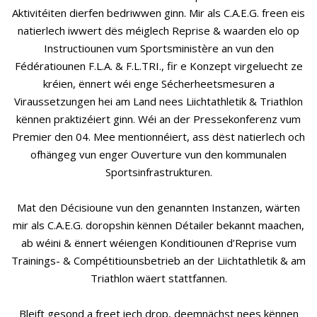
Aktivitéiten dierfen bedriwwen ginn. Mir als C.A.E.G. freen eis
natierlech iwwert dës méiglech Reprise & waarden elo op
Instructiounen vum Sportsministère an vun den
Fédératiounen F.L.A. & F.L.TRI., fir e Konzept virgeluecht ze
kréien, ënnert wéi enge Sécherheetsmesuren a
Viraussetzungen hei am Land nees Liichtathletik & Triathlon
kënnen praktizéiert ginn. Wéi an der Pressekonferenz vum
Premier den 04. Mee mentionnéiert, ass dëst natierlech och
ofhängeg vun enger Ouverture vun den kommunalen
Sportsinfrastrukturen.
Mat den Décisioune vun den genannten Instanzen, wärten
mir als C.A.E.G. doropshin kënnen Détailer bekannt maachen,
ab wéini & ënnert wéiengen Konditiounen d’Reprise vum
Trainings- & Compétitiounsbetrieb an der Liichtathletik & am
Triathlon wäert stattfannen.
Bleift gesond a freet iech drop, deemnächst nees kënnen