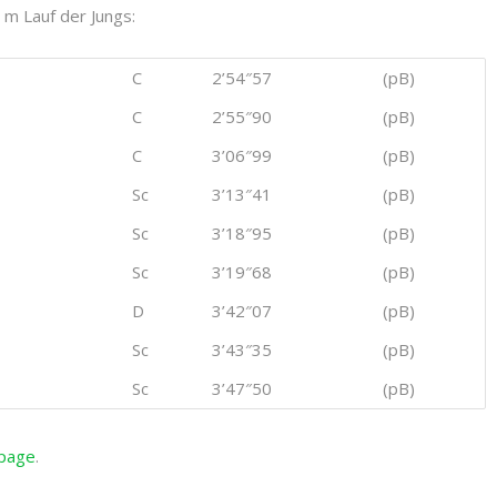
 m Lauf der Jungs:
C
2’54″57
(pB)
C
2’55″90
(pB)
C
3’06″99
(pB)
Sc
3’13″41
(pB)
Sc
3’18″95
(pB)
Sc
3’19″68
(pB)
D
3’42″07
(pB)
Sc
3’43″35
(pB)
Sc
3’47″50
(pB)
page
.