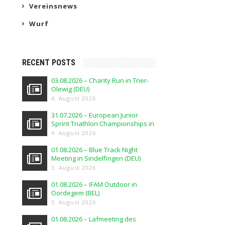
Vereinsnews
Wurf
RECENT POSTS
03.08.2026 – Charity Run in Trier-
Olewig (DEU)
4. August 2026
31.07.2026 – European Junior
Sprint Triathlon Championships in
Elblag (POL)
4. August 2026
01.08.2026 – Blue Track Night
Meeting in Sindelfingen (DEU)
3. August 2026
01.08.2026 – IFAM Outdoor in
Oordegem (BEL)
3. August 2026
01.08.2026 – Lafmeeting des