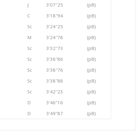
J
3’07″25
(pB)
C
3’18″94
(pB)
Sc
3’24″25
(pB)
M
3’24″78
(pB)
Sc
3’32″73
(pB)
Sc
3’36″86
(pB)
Sc
3’38″76
(pB)
Sc
3’38″88
(pB)
Sc
3’42″23
(pB)
D
3’46″16
(pB)
D
3’49″87
(pB)