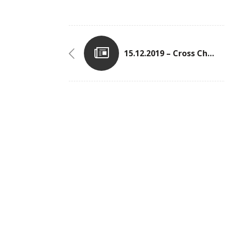
15.12.2019 – Cross Challenge Peters-Sports N°4 In Esch-Sur-Alzette (C.A. FOLA)