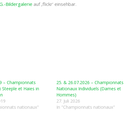
.G.-Bildergalerie
auf ‚flickr‘ einsehbar.
19 – Championnats
25. & 26.07.2026 – Championnats
 Steeple et Haies in
Nationaux Individuels (Dames et
en
Hommes)
019
27. Juli 2026
ionnats nationaux"
In "Championnats nationaux"