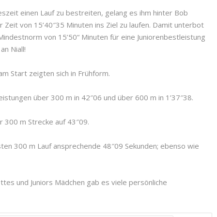
eszeit einen Lauf zu bestreiten, gelang es ihm hinter Bob
Zeit von 15’40″35 Minuten ins Ziel zu laufen. Damit unterbot
e Mindestnorm von 15’50“ Minuten für eine Juniorenbestleistung
an Niall!
am Start zeigten sich in Frühform.
leistungen über 300 m in 42″06 und über 600 m in 1’37″38.
er 300 m Strecke auf 43″09.
sten 300 m Lauf ansprechende 48″09 Sekunden; ebenso wie
ttes und Juniors Mädchen gab es viele persönliche