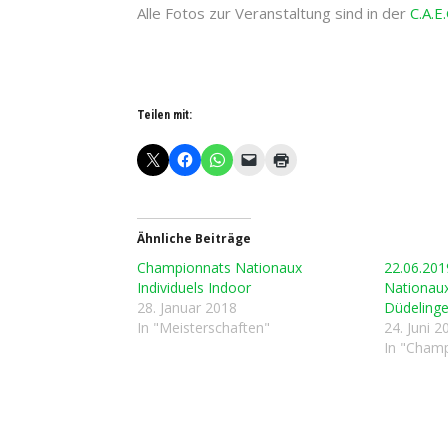
Alle Fotos zur Veranstaltung sind in der
C.A.E
Teilen mit:
Ähnliche Beiträge
Championnats Nationaux
22.06.20
Individuels Indoor
Nationaux
28. Januar 2018
Düdeling
In "Meisterschaften"
24. Juni 2
In "Champ