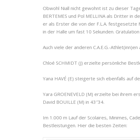
Obwohl Niall nicht gewohnt ist zu dieser Tag
BERTEMES und Pol MELLINA als Dritter in der 
er als Erster die von der F.L.A. festgesetzt
in der Halle um fast 10 Sekunden. Gratulation 
Auch viele der anderen C.A.E.G.-Athlet(inn)en 
Chloé SCHMIDT (J) erzielte persönliche Best
Yana HAVÉ (E) steigerte sich ebenfalls auf d
Yara GROENEVELD (M) erzielte bei ihrem er
David BOUILLE (M) in 43″34.
Im 1.000 m Lauf der Scolaires, Minimes, Cade
Bestleistungen. Hier die besten Zeiten: