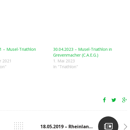
1 – Musel-Triathlon
30.04.2023 – Musel-Triathlon in
Grevenmacher (C.A.E.G.)
r 2021
1. Mai 2023
lon"
In "Triathlon"
18.05.2019 – Rheinlandmeisterschaften In Bad Neuenahr-Ahrweiler