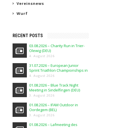
Vereinsnews
Wurf
RECENT POSTS
03.08.2026 – Charity Run in Trier-
Olewig (DEU)
4. August 2026
31.07.2026 – European Junior
Sprint Triathlon Championships in
Elblag (POL)
4. August 2026
01.08.2026 – Blue Track Night
Meeting in Sindelfingen (DEU)
3. August 2026
01.08.2026 – IFAM Outdoor in
Oordegem (BEL)
3. August 2026
01.08.2026 – Lafmeeting des