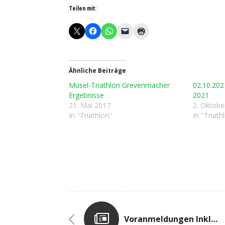
Teilen mit:
Ähnliche Beiträge
Musel-Triathlon Grevenmacher
02.10.202
Ergebnisse
2021
21. Mai 2017
2. Oktobe
In "Triathlon"
In "Triath
Voranmeldungen Inklusive Startnummern Des Musel-Triathlon 2019