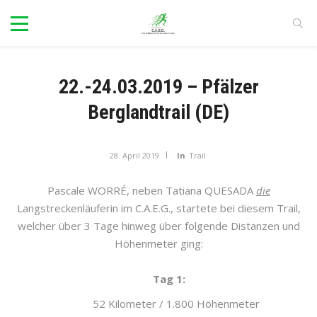
22.-24.03.2019 – Pfälzer
Berglandtrail (DE)
28. April 2019
In
Trail
Pascale WORR
É
, neben Tatiana QUESADA
die
Langstreckenläuferin im C.A.E.G., startete bei diesem Trail,
welcher über 3 Tage hinweg über folgende Distanzen und
Höhenmeter ging:
Tag 1:
52 Kilometer / 1.800 Höhenmeter