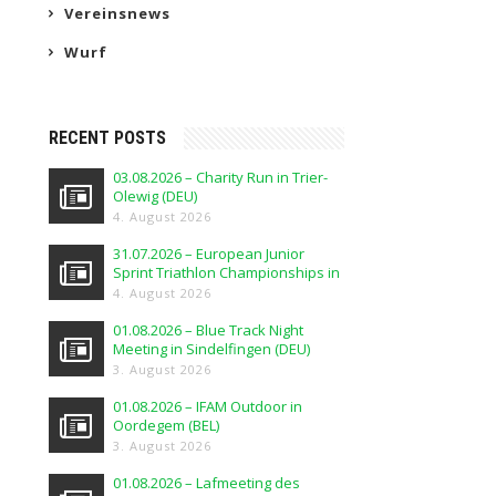
Vereinsnews
Wurf
RECENT POSTS
03.08.2026 – Charity Run in Trier-
Olewig (DEU)
4. August 2026
31.07.2026 – European Junior
Sprint Triathlon Championships in
Elblag (POL)
4. August 2026
01.08.2026 – Blue Track Night
Meeting in Sindelfingen (DEU)
3. August 2026
01.08.2026 – IFAM Outdoor in
Oordegem (BEL)
3. August 2026
01.08.2026 – Lafmeeting des