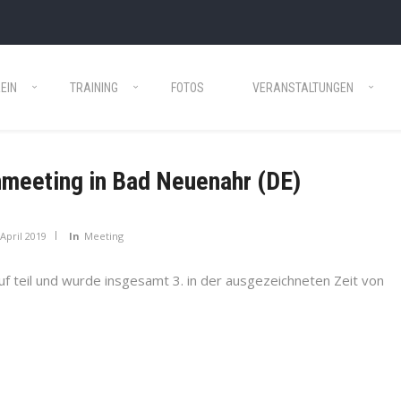
EIN
TRAINING
FOTOS
VERANSTALTUNGEN
meeting in Bad Neuenahr (DE)
 April 2019
In
Meeting
 teil und wurde insgesamt 3. in der ausgezeichneten Zeit von