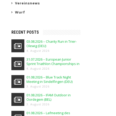
Vereinsnews
Wurf
RECENT POSTS
03.08.2026 – Charity Run in Trier-
Olewig (DEU)
4. August 2026
31.07.2026 – European Junior
Sprint Triathlon Championships in
Elblag (POL)
4. August 2026
01.08.2026 – Blue Track Night
Meeting in Sindelfingen (DEU)
3. August 2026
01.08.2026 – IFAM Outdoor in
Oordegem (BEL)
3. August 2026
01.08.2026 – Lafmeeting des