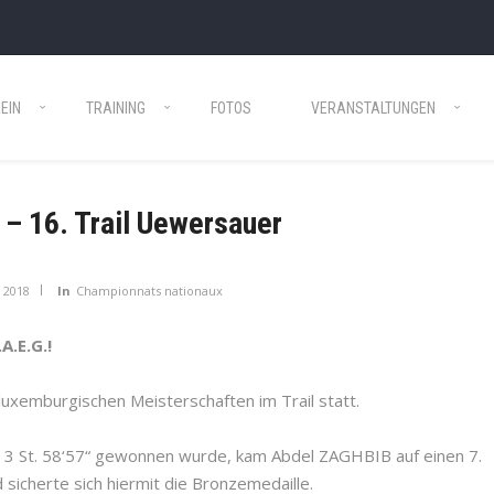
EIN
TRAINING
FOTOS
VERANSTALTUNGEN
– 16. Trail Uewersauer
 2018
In
Championnats nationaux
A.E.G.!
xemburgischen Meisterschaften im Trail statt.
n 3 St. 58‘57“ gewonnen wurde, kam Abdel ZAGHBIB auf einen 7.
d sicherte sich hiermit die Bronzemedaille.