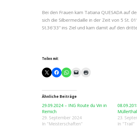
Bei den Frauen kam Tatiana QUESADA auf den
sich die Silbermedaille in der Zeit von 5 St.
St.36‘33“ ins Ziel und kam damit auf den drit
Teilen mit:
Ähnliche Beiträge
29.09.2024 – ING Route du Vin in
08.09.2018
Remich
Müllertha
29. September 2024
23. Sept
In "Meisterschaften"
In "Trail"