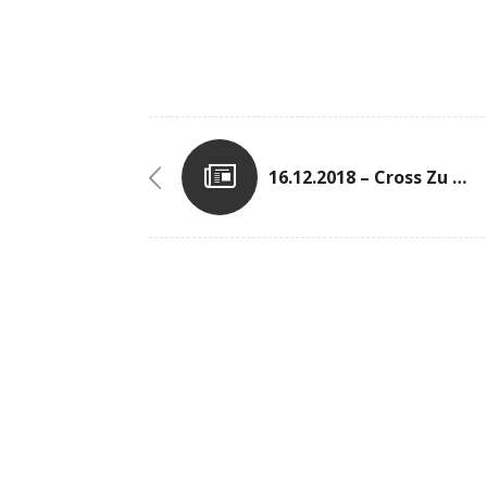
16.12.2018 – Cross Zu Dräibuer Vum C.A.E.G. (Opruff Fir Helping-Hands)