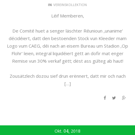
IN
VEREINSKOLLEKTION
Léif Memberen,
De Comité huet a senger läschter Réunioun ‚unanime‘
décidéiert, datt den bestoenden Stock vun Kleeder mam
Logo vum CAEG, déi nach an eisem Bureau um Stadion ‚Op
Flohr‘ leien, integral liquidéiert gëtt an dofir mat enger
Remise vun 30% verkaf gëtt; dëst ass gülteg ab haut!
Zousätzlech dozou sief drun erënnert, datt mir och nach
[…]
Okt.
04
2018