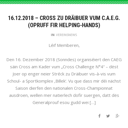
16.12.2018 – CROSS ZU DRÄIBUER VUM C.A.E.G.
(OPRUFF FIR HELPING-HANDS)
IN
VEREINSNEWS
Léif Memberen,
Den 16. Dezember 2018 (Sonndes) organiséiert den CAEG
säin Cross am Kader vum „Cross Challenge N°4“ – dëst
Joer op enger neier Stréck zu Dräibuer vis-à-vis vum
Schoul- a Sportkomplex ‚Billek‘. Vu que dass mir déi nächst
Saison dierfen den nationalen Cross-Championnat
ausdroen, wellen mer natierlech dofir suergen, datt dës
Generalprouf esou gudd wei […]