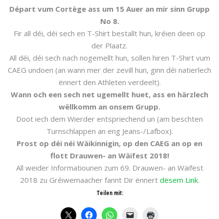
Départ vum Cortège ass um 15 Auer an mir sinn Grupp
No 8.
Fir all déi, déi sech en T-Shirt bestallt hun, kréien deen op
der Plaatz.
All déi, déi sech nach nogemellt hun, sollen hiren T-Shirt vum
CAEG undoen (an wann mer der zevill hun, ginn déi natierlech
ënnert den Athleten verdeelt).
Wann och een sech net ugemellt huet, ass en härzlech
wëllkomm an onsem Grupp.
Doot iech dem Wierder entspriechend un (am beschten
Turnschlappen an eng Jeans-/Lafbox).
Prost op déi néi Wäikinnigin, op den CAEG an op en
flott Drauwen- an Wäifest 2018!
All weider Informatiounen zum 69. Drauwen- an Wäifest
2018 zu Gréiwemaacher fannt Dir ënnert
dësem Link
.
Teilen mit: