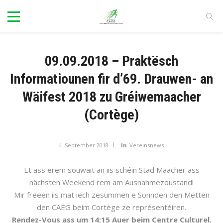
09.09.2018 – Praktësch
Informatiounen fir d’69. Drauwen- an
Wäifest 2018 zu Gréiwemaacher
(Cortège)
4. September 2018
In
Vereinsnews
Et ass erem souwait an iis schéin Stad Maacher ass
nächsten Weekend rem am Ausnahmezoustand!
Mir freeën iis mat iech zesummen e Sonnden den Mëtten
den CAEG beim Cortège ze représentéiren.
Rendez-Vous ass um 14:15 Auer beim Centre Culturel.