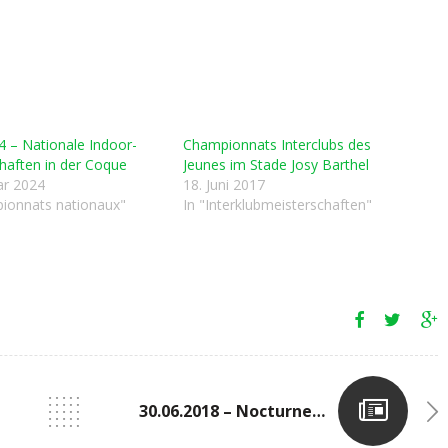
4 – Nationale Indoor-
Championnats Interclubs des
haften in der Coque
Jeunes im Stade Josy Barthel
ar 2024
18. Juni 2017
ionnats nationaux"
In "Interklubmeisterschaften"
30.06.2018 – Nocturne 1 In Dampicourt (B)