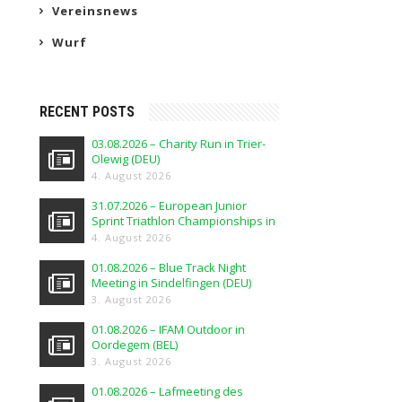
Vereinsnews
Wurf
RECENT POSTS
03.08.2026 – Charity Run in Trier-
Olewig (DEU)
4. August 2026
31.07.2026 – European Junior
Sprint Triathlon Championships in
Elblag (POL)
4. August 2026
01.08.2026 – Blue Track Night
Meeting in Sindelfingen (DEU)
3. August 2026
01.08.2026 – IFAM Outdoor in
Oordegem (BEL)
3. August 2026
01.08.2026 – Lafmeeting des