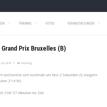
EIN
TRAINING
FOTOS
VERANSTALTUNGEN
 Grand Prix Bruxelles (B)
. Juli 2018
In
Meeting
rm und konnte sich nochmals um fast 2 Sekunden (!) steigern.
guten 2’14″80.
h 2’06″57 Minuten ins Ziel.