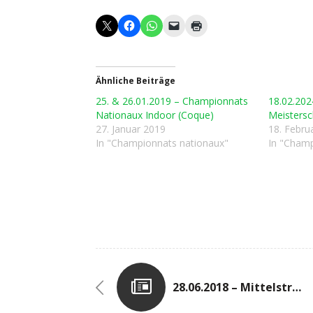
Ähnliche Beiträge
25. & 26.01.2019 – Championnats
18.02.202
Nationaux Indoor (Coque)
Meistersc
27. Januar 2019
18. Febru
In "Championnats nationaux"
In "Champ
28.06.2018 – Mittelstrecken-Cup In Saarbrücken (D)