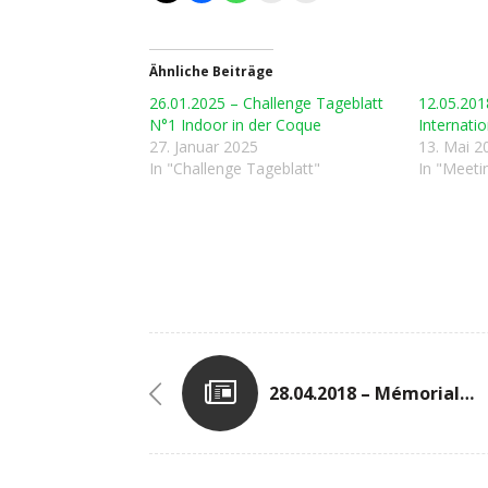
Ähnliche Beiträge
26.01.2025 – Challenge Tageblatt
12.05.201
N°1 Indoor in der Coque
Internati
27. Januar 2025
13. Mai 2
In "Challenge Tageblatt"
In "Meeti
28.04.2018 – Mémorial André Joannes In St. Mard (B)