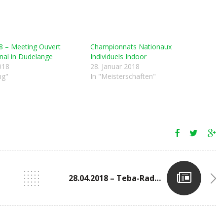
8 – Meeting Ouvert
Championnats Nationaux
onal in Dudelange
Individuels Indoor
018
28. Januar 2018
ng"
In "Meisterschaften"
28.04.2018 – Teba-Radweglauf In Hermeskeil (D)