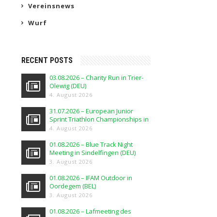
Vereinsnews
Wurf
RECENT POSTS
03.08.2026 – Charity Run in Trier-
Olewig (DEU)
4. August 2026
31.07.2026 – European Junior
Sprint Triathlon Championships in
Elblag (POL)
4. August 2026
01.08.2026 – Blue Track Night
Meeting in Sindelfingen (DEU)
3. August 2026
01.08.2026 – IFAM Outdoor in
Oordegem (BEL)
3. August 2026
01.08.2026 – Lafmeeting des