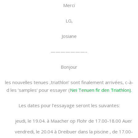
Merci
LG,
Josiane
———————–
Bonjour
les nouvelles tenues ‚triathlon‘ sont finalement arrivées, c-à-
d les ’samples‘ pour essayer (
Nei Tenuen fir den Triathlon)
.
Les dates pour l’essayage seront les suivantes:
jeudi, le 19.04. à Maacher op Flohr de 17.00-18.00 Auer
vendredi, le 20.04 à Dreibuer dans la piscine , de 17.00-