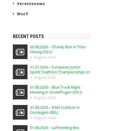
Vereinsnews
Wurf
RECENT POSTS
03.08.2026 – Charity Run in Trier-
Olewig (DEU)
4. August 2026
31.07.2026 – European Junior
Sprint Triathlon Championships in
Elblag (POL)
4. August 2026
01.08.2026 – Blue Track Night
Meeting in Sindelfingen (DEU)
3. August 2026
01.08.2026 – IFAM Outdoor in
Oordegem (BEL)
3. August 2026
01.08.2026 – Lafmeeting des