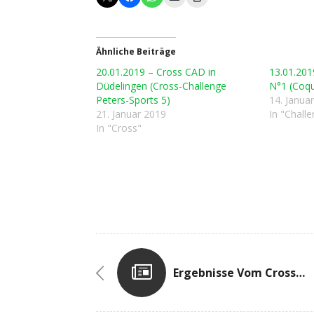
Ähnliche Beiträge
20.01.2019 – Cross CAD in
13.01.201
Düdelingen (Cross-Challenge
N°1 (Coq
Peters-Sports 5)
14. Janua
21. Januar 2019
In "Chall
In "Cross"
Ergebnisse Vom Cross In Grevenmacher