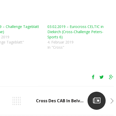
9 – Challenge Tageblatt
03.02.2019 – Eurocross CELTIC in
ue)
Diekirch (Cross-Challenge Peters-
r 2019
Sports 6)
enge Tageblatt"
4. Februar 2019
In "Cross"
Cross Des CAB In Belvaux