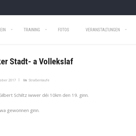
EIN
TRAINING
FOTOS
VERANSTALTUNGEN
er Stadt- a Vollekslaf
tober 2017
In
Straßenläufe
Gilbert Schiltz iwwer déi 10km den 19. ginn.
owa gewonnen ginn.