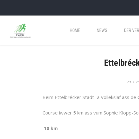
HOME
NEWS
DER VER
Ettelbréck
29. Ok
Beim Ettelbrécker Stadt- a Vollekslaf ass de 
Course iwwer 5 km ass vum Sophie Klopp-S
10 km