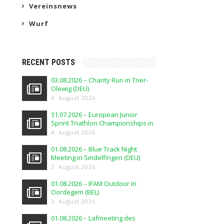
Vereinsnews
Wurf
RECENT POSTS
03.08.2026 – Charity Run in Trier-
Olewig (DEU)
4. August 2026
31.07.2026 – European Junior
Sprint Triathlon Championships in
Elblag (POL)
4. August 2026
01.08.2026 – Blue Track Night
Meeting in Sindelfingen (DEU)
3. August 2026
01.08.2026 – IFAM Outdoor in
Oordegem (BEL)
3. August 2026
01.08.2026 – Lafmeeting des