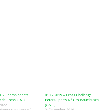
21 – Championnats
01.12.2019 – Cross Challenge
 de Cross C.A.D.
Peters-Sports N°3 im Baumbusch
2022
(C.S.L.)
ionnats nationaux"
2. Dezember 2019