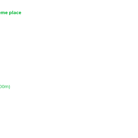
ème place
700m)