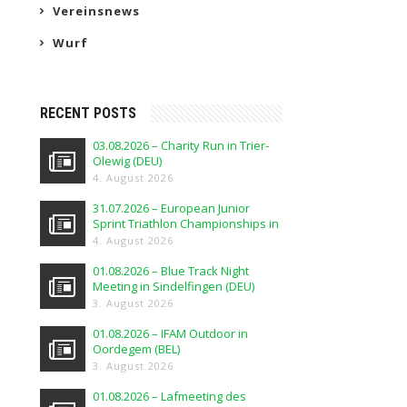
Vereinsnews
Wurf
RECENT POSTS
03.08.2026 – Charity Run in Trier-
Olewig (DEU)
4. August 2026
31.07.2026 – European Junior
Sprint Triathlon Championships in
Elblag (POL)
4. August 2026
01.08.2026 – Blue Track Night
Meeting in Sindelfingen (DEU)
3. August 2026
01.08.2026 – IFAM Outdoor in
Oordegem (BEL)
3. August 2026
01.08.2026 – Lafmeeting des