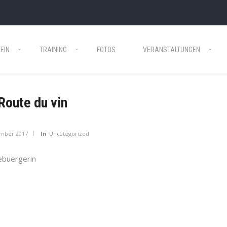
EIN
TRAINING
FOTOS
VERANSTALTUNGEN
Route du vin
ember 2017
In
Uncategorized
ebuergerin