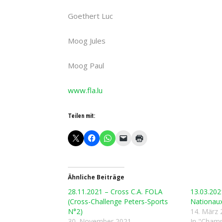
Goethert Luc
Moog Jules
Moog Paul
www.fla.lu
Teilen mit:
Ähnliche Beiträge
28.11.2021 – Cross C.A. FOLA
13.03.20
(Cross-Challenge Peters-Sports
Nationaux
N°2)
14. März 
30. November 2021
In "Champ