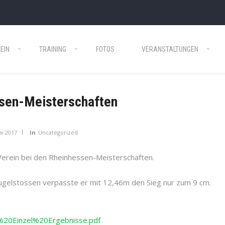
EIN
TRAINING
FOTOS
VERANSTALTUNGEN
sen-Meisterschaften
ai 2017
In
Uncategorized
erein bei den Rheinhessen-Meisterschaften.
Kugelstossen verpasste er mit 12,46m den Sieg nur zum 9 cm.
0Einzel%20Ergebnisse.pdf