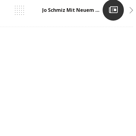
Jo Schmiz Mit Neuem Klubrekord – Chloé Schmidt Mit Neuer PB Über 400mH