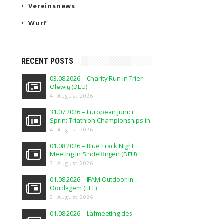
Vereinsnews
Wurf
RECENT POSTS
03.08.2026 – Charity Run in Trier-
Olewig (DEU)
4. August 2026
31.07.2026 – European Junior
Sprint Triathlon Championships in
Elblag (POL)
4. August 2026
01.08.2026 – Blue Track Night
Meeting in Sindelfingen (DEU)
3. August 2026
01.08.2026 – IFAM Outdoor in
Oordegem (BEL)
3. August 2026
01.08.2026 – Lafmeeting des