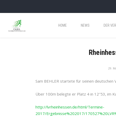
HOME
NEWS
DER VER
Rheinhes
29. M
Sam BEHLER startete für seinen deutschen V
Über 100m belegte er Platz 4 in 12″53, im 
http://lvrheinhessen.de/html/Termine-
2017/Ergebnisse%202017/170527%20LVR%2