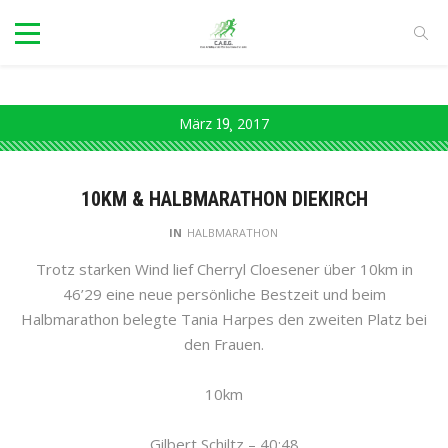
März
19
2017
10KM & HALBMARATHON DIEKIRCH
IN
HALBMARATHON
Trotz starken Wind lief Cherryl Cloesener über 10km in
46’29 eine neue persönliche Bestzeit und beim
Halbmarathon belegte Tania Harpes den zweiten Platz bei
den Frauen.
10km
Gilbert Schiltz – 40:48