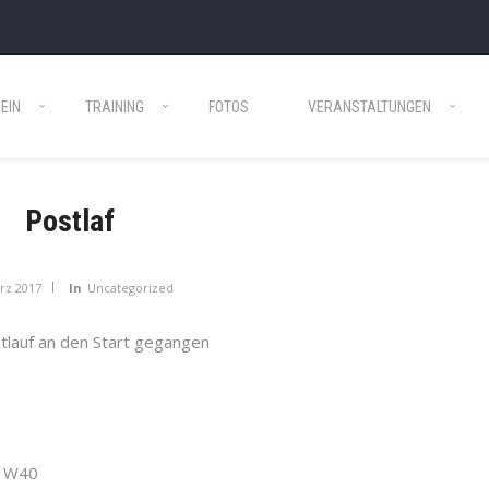
EIN
TRAINING
FOTOS
VERANSTALTUNGEN
Postlaf
rz 2017
In
Uncategorized
tlauf an den Start gegangen
 1W40