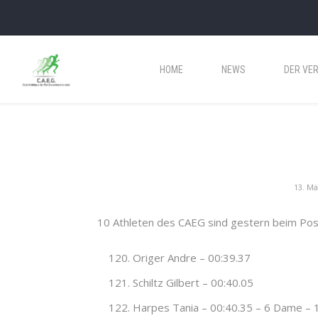
HOME
NEWS
DER VER
13. Mä
10 Athleten des CAEG sind gestern beim Pos
Origer Andre – 00:39.37
Schiltz Gilbert – 00:40.05
Harpes Tania – 00:40.35 – 6 Dame –