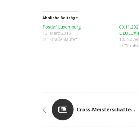
Ähnliche Beiträge
Postlaf Luxemburg
09.11.2024
13. März 2016
DEULUX-L
In "Straßenläufe"
10. Nove
In "Straß
Cross-Meisterschaften In Diekirch