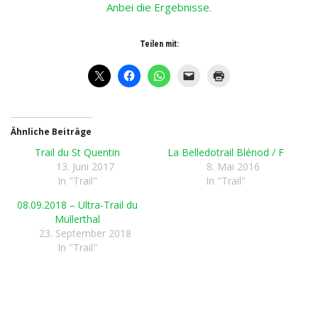
Anbei die Ergebnisse.
Teilen mit:
Ähnliche Beiträge
Trail du St Quentin
La Belledotrail Blénod / F
13. Juni 2017
8. Mai 2016
In "Trail"
In "Trail"
08.09.2018 – Ultra-Trail du
Müllerthal
23. September 2018
In "Trail"