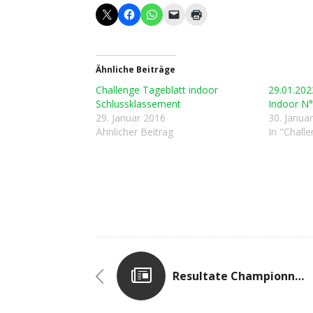
Ähnliche Beiträge
Challenge Tageblatt indoor
29.01.202
Schlussklassement
Indoor N°
29. Januar 2016
30. Janua
Ähnlicher Beitrag
In "Chall
Resultate Championnats Nationaux Indoor