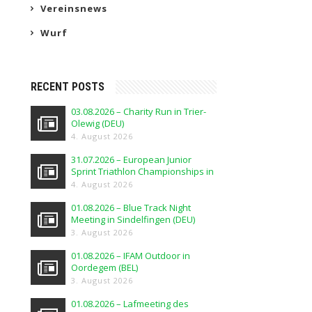
Vereinsnews
Wurf
RECENT POSTS
03.08.2026 – Charity Run in Trier-
Olewig (DEU)
4. August 2026
31.07.2026 – European Junior
Sprint Triathlon Championships in
Elblag (POL)
4. August 2026
01.08.2026 – Blue Track Night
Meeting in Sindelfingen (DEU)
3. August 2026
01.08.2026 – IFAM Outdoor in
Oordegem (BEL)
3. August 2026
01.08.2026 – Lafmeeting des