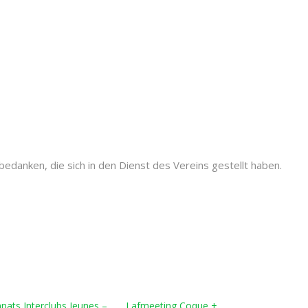
bedanken, die sich in den Dienst des Vereins gestellt haben.
ats Interclubs Jeunes –
Lafmeeting Coque +