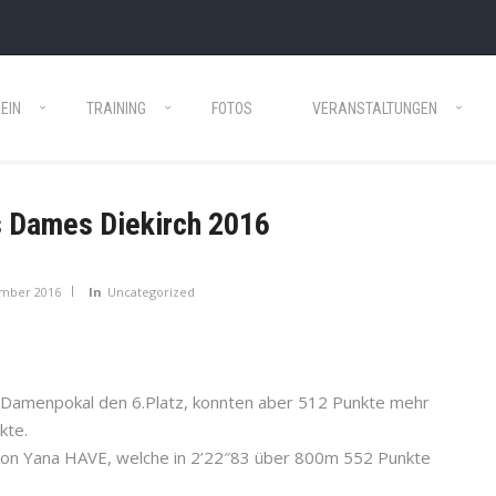
EIN
TRAINING
FOTOS
VERANSTALTUNGEN
 Dames Diekirch 2016
ember 2016
In
Uncategorized
Damenpokal den 6.Platz, konnten aber 512 Punkte mehr
kte.
 von Yana HAVE, welche in 2’22″83 über 800m 552 Punkte