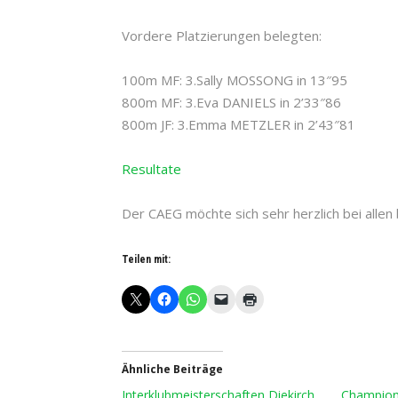
Vordere Platzierungen belegten:
100m MF: 3.Sally MOSSONG in 13″95
800m MF: 3.Eva DANIELS in 2’33″86
800m JF: 3.Emma METZLER in 2’43″81
Resultate
Der CAEG möchte sich sehr herzlich bei allen 
Teilen mit:
Ähnliche Beiträge
Interklubmeisterschaften Diekirch
Championn