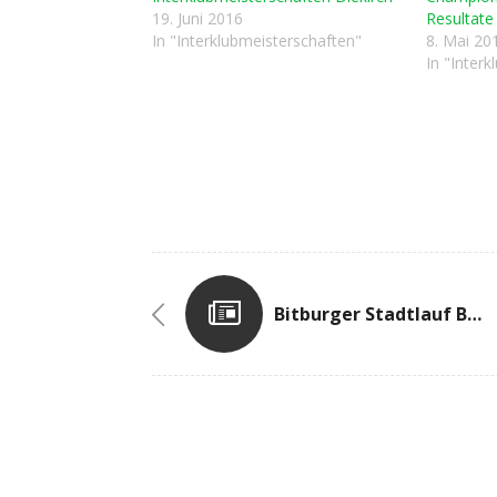
19. Juni 2016
Resultate
In "Interklubmeisterschaften"
8. Mai 20
In "Inter
Bitburger Stadtlauf Bitburg / D