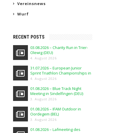
Vereinsnews
Wurf
RECENT POSTS
03.08.2026 – Charity Run in Trier-
Olewig (DEU)
4. August 2026
31.07.2026 – European Junior
Sprint Triathlon Championships in
Elblag (POL)
4. August 2026
01.08.2026 – Blue Track Night
Meeting in Sindelfingen (DEU)
3. August 2026
01.08.2026 – IFAM Outdoor in
Oordegem (BEL)
3. August 2026
01.08.2026 – Lafmeeting des