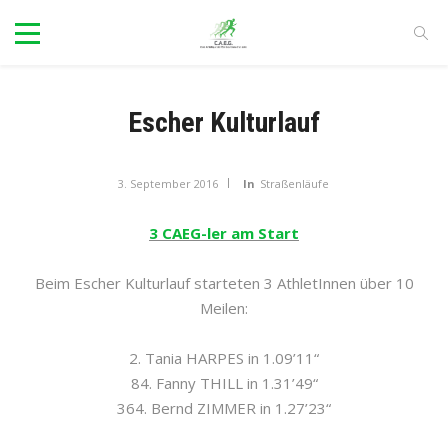
Escher Kulturlauf
3. September 2016
In
Straßenläufe
3 CAEG-ler am Start
Beim Escher Kulturlauf starteten 3 AthletInnen über 10
Meilen:
2. Tania HARPES in 1.09’11“
84. Fanny THILL in 1.31’49“
364. Bernd ZIMMER in 1.27’23“