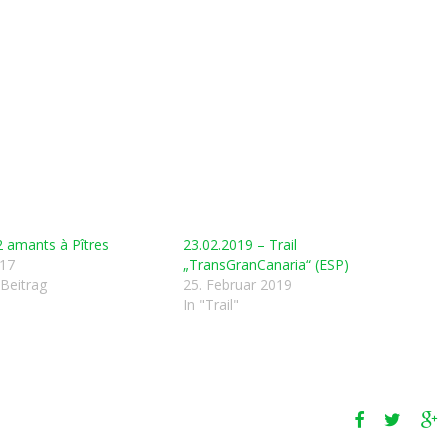
 2 amants à Pîtres
23.02.2019 – Trail
017
„TransGranCanaria“ (ESP)
 Beitrag
25. Februar 2019
In "Trail"