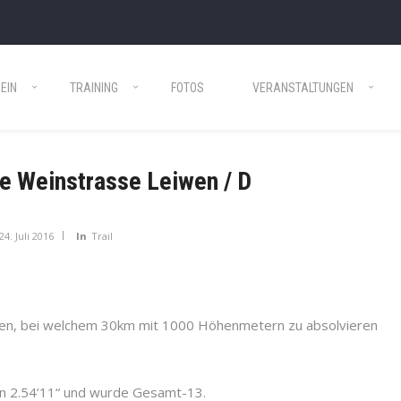
EIN
TRAINING
FOTOS
VERANSTALTUNGEN
e Weinstrasse Leiwen / D
24. Juli 2016
In
Trail
wen, bei welchem 30km mit 1000 Höhenmetern zu absolvieren
on 2.54’11“ und wurde Gesamt-13.