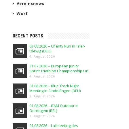
Vereinsnews
Wurf
RECENT POSTS
03.08.2026 – Charity Run in Trier-
Olewig (DEU)
4. August 2026
31.07.2026 – European Junior
Sprint Triathlon Championships in
Elblag (POL)
4. August 2026
01.08.2026 – Blue Track Night
Meeting in Sindelfingen (DEU)
3. August 2026
01.08.2026 – IFAM Outdoor in
Oordegem (BEL)
3. August 2026
01.08.2026 – Lafmeeting des