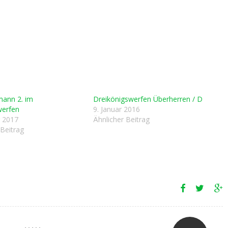
mann 2. im
Dreikönigswerfen Überherren / D
erfen
9. Januar 2016
r 2017
Ähnlicher Beitrag
 Beitrag