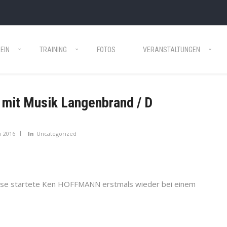
EIN
TRAINING
FOTOS
VERANSTALTUNGEN
mit Musik Langenbrand / D
li 2016
In
Uncategorized
ause startete Ken HOFFMANN erstmals wieder bei einem