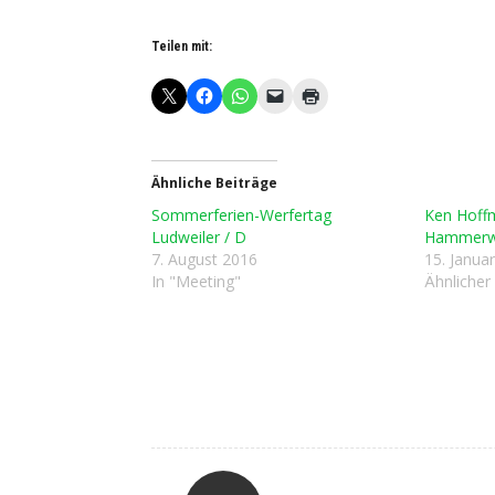
Teilen mit:
Ähnliche Beiträge
Sommerferien-Werfertag
Ken Hoff
Ludweiler / D
Hammerw
7. August 2016
15. Janua
In "Meeting"
Ähnlicher