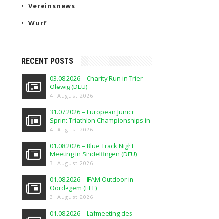
Vereinsnews
Wurf
RECENT POSTS
03.08.2026 – Charity Run in Trier-
Olewig (DEU)
4. August 2026
31.07.2026 – European Junior
Sprint Triathlon Championships in
Elblag (POL)
4. August 2026
01.08.2026 – Blue Track Night
Meeting in Sindelfingen (DEU)
3. August 2026
01.08.2026 – IFAM Outdoor in
Oordegem (BEL)
3. August 2026
01.08.2026 – Lafmeeting des