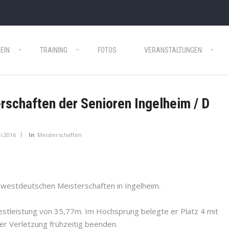
EIN
TRAINING
FOTOS
VERANSTALTUNGEN
schaften der Senioren Ingelheim / D
ni 2016
In
Meisterschaften
dwestdeutschen Meisterschaften in Ingelheim.
stleistung von 35,77m. Im Hochsprung belegte er Platz 4 mit
r Verletzung frühzeitig beenden.