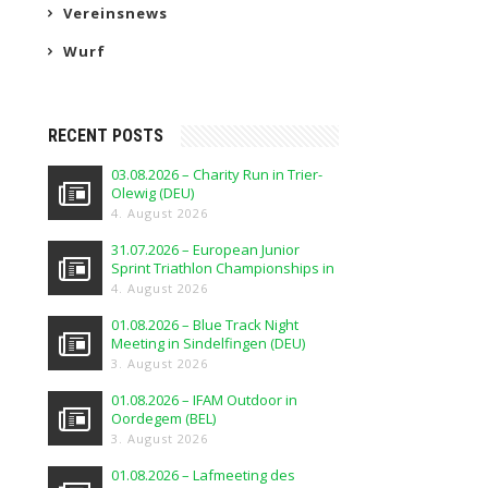
Vereinsnews
Wurf
RECENT POSTS
03.08.2026 – Charity Run in Trier-
Olewig (DEU)
4. August 2026
31.07.2026 – European Junior
Sprint Triathlon Championships in
Elblag (POL)
4. August 2026
01.08.2026 – Blue Track Night
Meeting in Sindelfingen (DEU)
3. August 2026
01.08.2026 – IFAM Outdoor in
Oordegem (BEL)
3. August 2026
01.08.2026 – Lafmeeting des