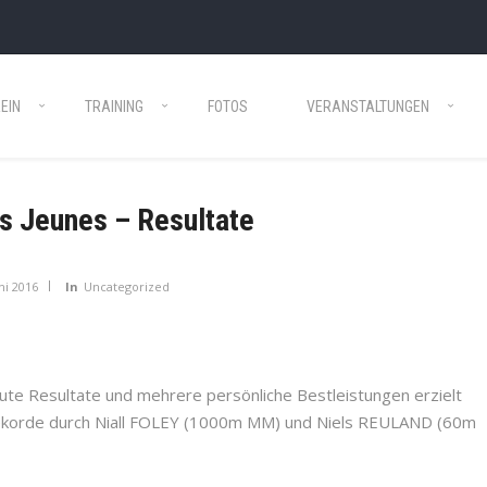
EIN
TRAINING
FOTOS
VERANSTALTUNGEN
s Jeunes – Resultate
ni 2016
In
Uncategorized
te Resultate und mehrere persönliche Bestleistungen erzielt
ekorde durch Niall FOLEY (1000m MM) und Niels REULAND (60m