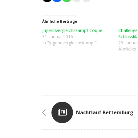
Ähnliche Beiträge
Jugendvergleichskampf Coque
Challenge
31. Januar 2016
Schlussk
In "Jugendvergleichskampf"
29. Janua
Ähnlicher
Nachtlauf Bettemburg