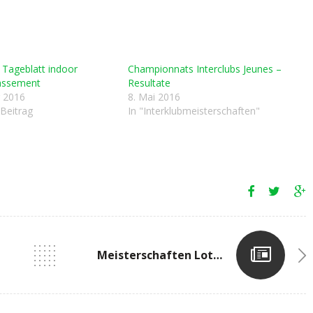
 Tageblatt indoor
Championnats Interclubs Jeunes –
lassement
Resultate
r 2016
8. Mai 2016
 Beitrag
In "Interklubmeisterschaften"
Meisterschaften Lothringen Sarreguemines / F