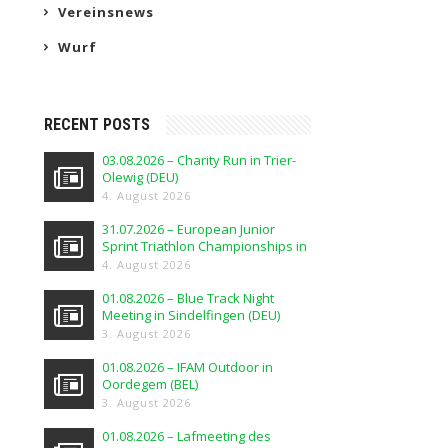
Vereinsnews
Wurf
RECENT POSTS
03.08.2026 – Charity Run in Trier-
Olewig (DEU)
4. August 2026
31.07.2026 – European Junior
Sprint Triathlon Championships in
Elblag (POL)
4. August 2026
01.08.2026 – Blue Track Night
Meeting in Sindelfingen (DEU)
3. August 2026
01.08.2026 – IFAM Outdoor in
Oordegem (BEL)
3. August 2026
01.08.2026 – Lafmeeting des