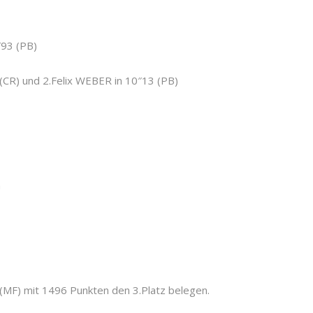
″93 (PB)
CR) und 2.Felix WEBER in 10″13 (PB)
m
MF) mit 1496 Punkten den 3.Platz belegen.