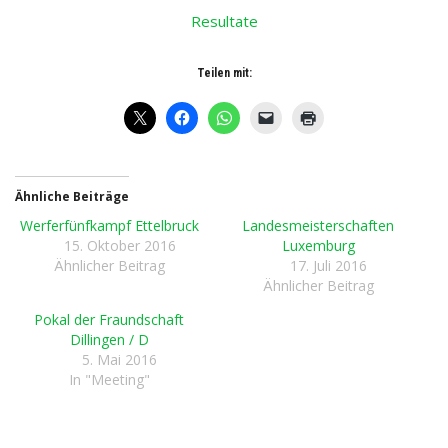
Resultate
Teilen mit:
Ähnliche Beiträge
Werferfünfkampf Ettelbruck
Landesmeisterschaften
15. Oktober 2016
Luxemburg
Ähnlicher Beitrag
17. Juli 2016
Ähnlicher Beitrag
Pokal der Fraundschaft
Dillingen / D
5. Mai 2016
In "Meeting"