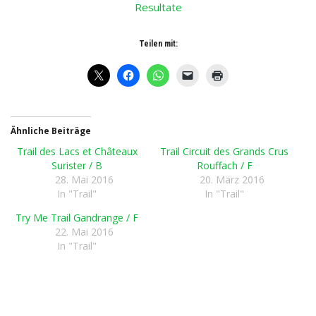
Resultate
Teilen mit:
Ähnliche Beiträge
Trail des Lacs et Châteaux
Trail Circuit des Grands Crus
Surister / B
Rouffach / F
28. Mai 2016
20. März 2016
In "Trail"
In "Trail"
Try Me Trail Gandrange / F
22. Mai 2016
In "Trail"