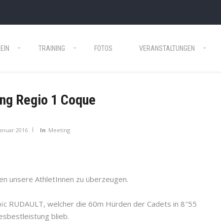
EIN
TRAINING
FOTOS
VERANSTALTUNGEN
ng Regio 1 Coque
Januar 2016
In
Meeting
en unsere AthletInnen zu überzeugen.
Loïc RUDAULT, welcher die 60m Hürden der Cadets in 8″55
sbestleistung blieb.