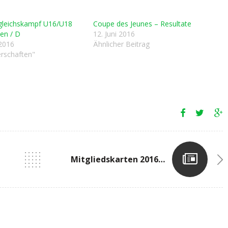
rgleichskampf U16/U18
Coupe des Jeunes – Resultate
en / D
12. Juni 2016
2016
Ähnlicher Beitrag
erschaften"
Mitgliedskarten 2016 / Cartes De Membres 2016