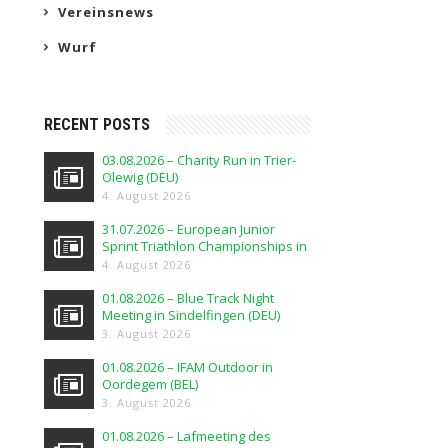
Vereinsnews
Wurf
RECENT POSTS
03.08.2026 – Charity Run in Trier-
Olewig (DEU)
4. August 2026
31.07.2026 – European Junior
Sprint Triathlon Championships in
Elblag (POL)
4. August 2026
01.08.2026 – Blue Track Night
Meeting in Sindelfingen (DEU)
3. August 2026
01.08.2026 – IFAM Outdoor in
Oordegem (BEL)
3. August 2026
01.08.2026 – Lafmeeting des