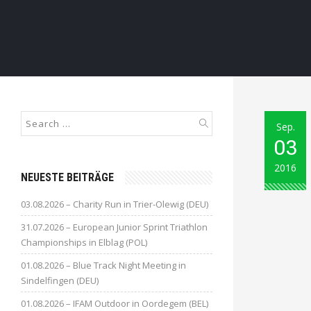
Sep.
03
2016
NEUESTE BEITRÄGE
03.08.2026 – Charity Run in Trier-Olewig (DEU)
31.07.2026 – European Junior Sprint Triathlon
Championships in Elblag (POL)
01.08.2026 – Blue Track Night Meeting in
Sindelfingen (DEU)
01.08.2026 – IFAM Outdoor in Oordegem (BEL)