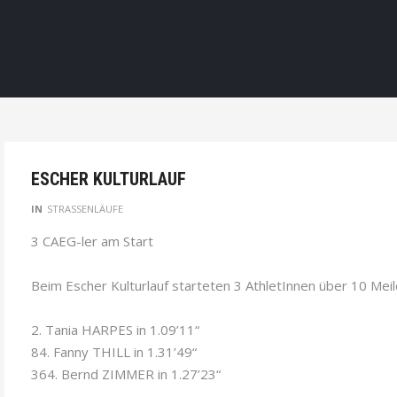
ESCHER KULTURLAUF
IN
STRASSENLÄUFE
3 CAEG-ler am Start
Beim Escher Kulturlauf starteten 3 AthletInnen über 10 Meil
2. Tania HARPES in 1.09’11“
84. Fanny THILL in 1.31’49“
364. Bernd ZIMMER in 1.27’23“