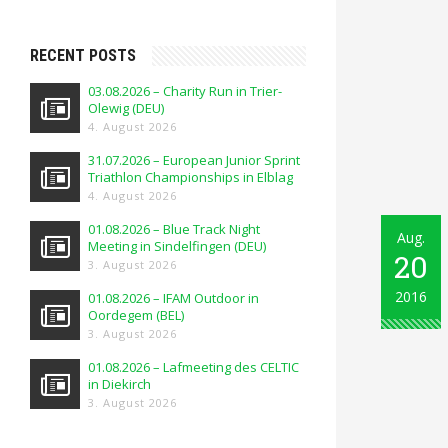
RECENT POSTS
03.08.2026 – Charity Run in Trier-
Olewig (DEU)
4. August 2026
31.07.2026 – European Junior Sprint
Triathlon Championships in Elblag
(POL)
4. August 2026
01.08.2026 – Blue Track Night
Aug.
Meeting in Sindelfingen (DEU)
20
3. August 2026
2016
01.08.2026 – IFAM Outdoor in
Oordegem (BEL)
3. August 2026
01.08.2026 – Lafmeeting des CELTIC
in Diekirch
3. August 2026