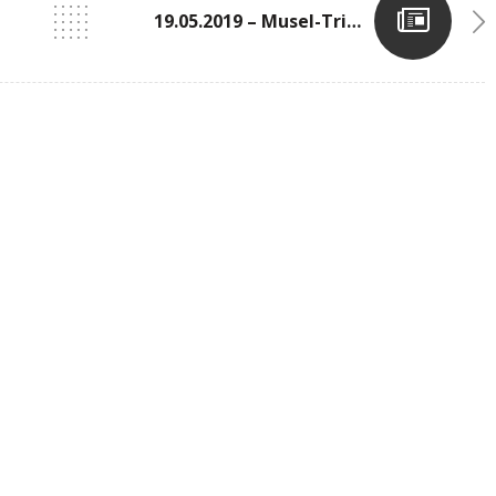
19.05.2019 – Musel-Triathlon 2019 In Grevenmacher – MERCI! (N°2)