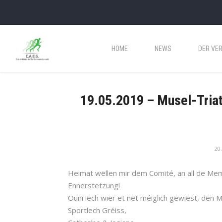
HOME
NEWS
DER VER
19.05.2019 – Musel-Tria
20
Heimat wëllen mir dem Comité, an all de Mem
Ennerstetzung!
Ouni iech wier et net méiglich gewiest, den M
Sportlech Gréiss,