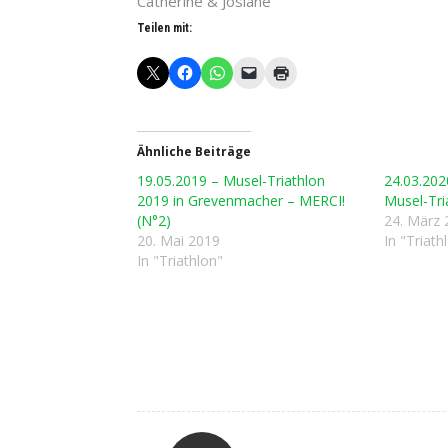
Catherine & Josiane
Teilen mit:
Ähnliche Beiträge
19.05.2019 – Musel-Triathlon
24.03.202
2019 in Grevenmacher – MERCI!
Musel-Tri
(N°2)
24. März 
20. Mai 2019
In "Triath
In "Triathlon"