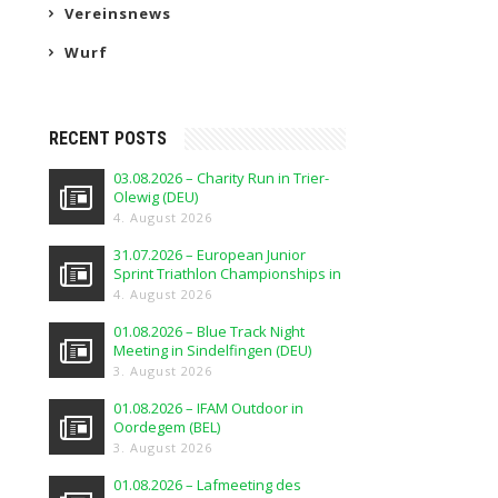
Vereinsnews
Wurf
RECENT POSTS
03.08.2026 – Charity Run in Trier-
Olewig (DEU)
4. August 2026
31.07.2026 – European Junior
Sprint Triathlon Championships in
Elblag (POL)
4. August 2026
01.08.2026 – Blue Track Night
Meeting in Sindelfingen (DEU)
3. August 2026
01.08.2026 – IFAM Outdoor in
Oordegem (BEL)
3. August 2026
01.08.2026 – Lafmeeting des