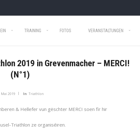
EIN
TRAINING
FOTOS
VERANSTALTUNGEN
thlon 2019 in Grevenmacher – MERCI!
(N°1)
. Mai 2019
In
Triathlon
beren & Hellefer vun gëschter MERCI soen fir hir
usel-Triathlon ze organiséiren.