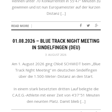
Rennen unter 70 Konkurrenten in 55’47“ Minuten zu
gewinnen und ist nun Europameister auf der kurzen
Distanz […]
READ MORE
01.08.2026 – BLUE TRACK NIGHT MEETING
IN SINDELFINGEN (DEU)
3. AUGUST 2026
Am 1. August 2026 ging Chloé SCHMIDT beim „Blue
Track Night Meeting“ im deutschen Sindelfingen
über die 1.500-Meter-Distanz an den Start.
In einem stark besetzten dritten Lauf belegte die
C.A.E.G.-Athletin mit einer Zeit von 4’37″51 Minuten
den neunten Platz. Damit blieb […]