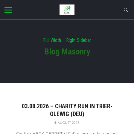
Full Width – Right Sidebar
Blog Masonry
03.08.2026 – CHARITY RUN IN TRIER-
OLEWIG (DEU)
4. AUGUST 2026
Cynthia HECK TERRET (U14) nahm am Jugendlauf