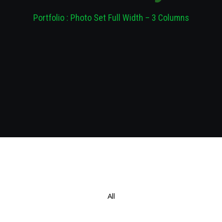
Portfolio : Photo Set Full Width – 3 Columns
All